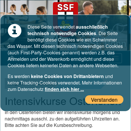
Diese Seite verwendet
ausschließlich
technisch notwendige Cookies
. Die Seite
benötigt diese Cookies wie ein Schwimmer
SSF Bonn
das Wasser. Mit diesen technisch notwendigen Cookies
(auch First-Party-Cookies genannt) werden z.B. das
Anmelden und der Warenkorb ermöglicht und diese
Cookies liefern keinerlei Daten an andere Webseiten.
Es werden
keine Cookies von Drittanbietern
und
keine Tracking-Cookies verwendet. Mehr Informationen
Kategorien
Intensivkurse
Intensivkurse Osterferien
zum Datenschutz
finden sich hier ...
Intensivkurse Osterferien
Verstanden
In den Osterferien bieten wir Intensivkurse morgens und
nachmittags ausschl. zu den aufgeführten Uhrzeiten an.
Bitte achten Sie auf die Kursbeschreibung.