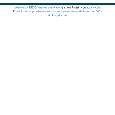
WebKurs - DIE Online-Kursverwaltung
ist ein Projekt von
easywk.de
Fotos in der Kopfzeilen erstellt von senivpetro, nensuria & master1305 -
de.freepik.com