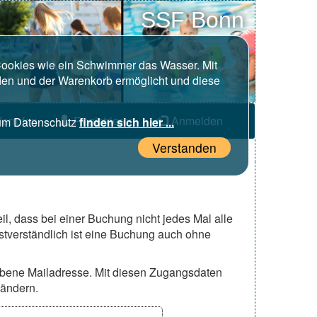
SSF Bonn
 Cookies wie ein Schwimmer das Wasser. Mit
den und der Warenkorb ermöglicht und diese
errufen
Registrieren
Anmelden
zum Datenschutz
finden sich hier ...
Verstanden
il, dass bei einer Buchung nicht jedes Mal alle
tverständlich ist eine Buchung auch ohne
ebene Mailadresse. Mit diesen Zugangsdaten
 ändern.