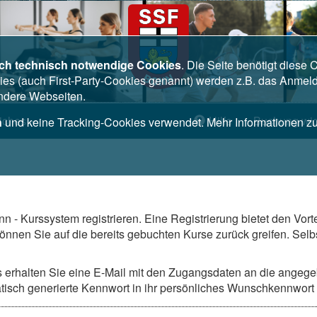
ich technisch notwendige Cookies
. Die Seite benötigt diese
es (auch First-Party-Cookies genannt) werden z.B. das Anmel
andere Webseiten.
liches
Hilfe
Buchung wid
n
und keine Tracking-Cookies verwendet. Mehr Informationen 
n - Kurssystem registrieren. Eine Registrierung bietet den Vorte
en Sie auf die bereits gebuchten Kurse zurück greifen. Selbs
s erhalten Sie eine E-Mail mit den Zugangsdaten an die angeg
isch generierte Kennwort in ihr persönliches Wunschkennwort