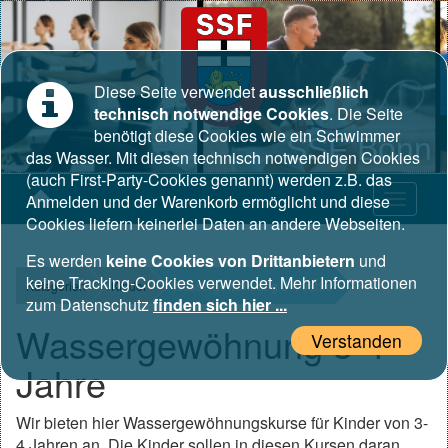
Diese Seite verwendet
ausschließlich
technisch notwendige Cookies
. Die Seite
benötigt diese Cookies wie ein Schwimmer
SSF Bonn
das Wasser. Mit diesen technisch notwendigen Cookies
(auch First-Party-Cookies genannt) werden z.B. das
Anmelden und der Warenkorb ermöglicht und diese
Cookies liefern keinerlei Daten an andere Webseiten.
Es werden
keine Cookies von Drittanbietern
und
keine Tracking-Cookies verwendet. Mehr Informationen
Kategorien
Kinder
Wassergewöhnung 3-4 Jahre
zum Datenschutz
finden sich hier ...
Wassergewöhnung 3-4
Verstanden
Jahre
Wir bieten hier Wassergewöhnungskurse für Kinder von 3-
4 Jahren an. Die Kinder sollen in diesen Kursen daran