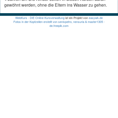
gewöhnt werden, ohne die Eltern ins Wasser zu gehen.
WebKurs - DIE Online-Kursverwaltung
ist ein Projekt von
easywk.de
Fotos in der Kopfzeilen erstellt von senivpetro, nensuria & master1305 -
de.freepik.com