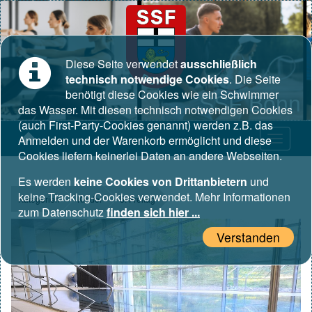
Diese Seite verwendet
ausschließlich
technisch notwendige Cookies
. Die Seite
benötigt diese Cookies wie ein Schwimmer
SSF Bonn
das Wasser. Mit diesen technisch notwendigen Cookies
(auch First-Party-Cookies genannt) werden z.B. das
Anmelden und der Warenkorb ermöglicht und diese
Cookies liefern keinerlei Daten an andere Webseiten.
Es werden
keine Cookies von Drittanbietern
und
keine Tracking-Cookies verwendet. Mehr Informationen
Kategorien
Kinder
5. Freitag
zum Datenschutz
finden sich hier ...
Verstanden