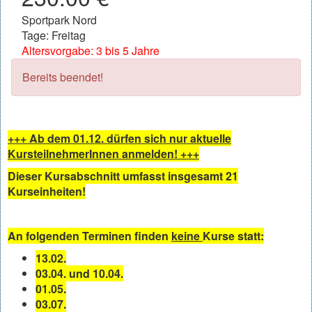
Sportpark Nord
Tage: Freitag
Altersvorgabe: 3 bis 5 Jahre
Bereits beendet!
+++ Ab dem 01.12. dürfen sich nur aktuelle
KursteilnehmerInnen anmelden! +++
Dieser Kursabschnitt umfasst insgesamt 21
Kurseinheiten!
An folgenden Terminen finden
keine
Kurse statt:
13.02.
03.04. und 10.04.
01.05.
03.07.