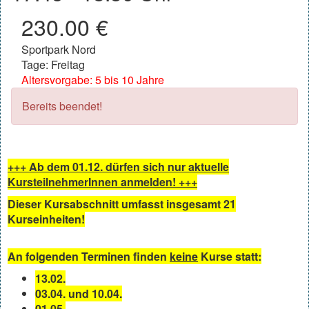
230.00 €
Sportpark Nord
Tage: Freitag
Altersvorgabe: 5 bis 10 Jahre
Bereits beendet!
+++ Ab dem 01.12. dürfen sich nur aktuelle
KursteilnehmerInnen anmelden! +++
Dieser Kursabschnitt umfasst insgesamt 21
Kurseinheiten!
An folgenden Terminen finden
keine
Kurse statt:
13.02.
03.04. und 10.04.
01.05.