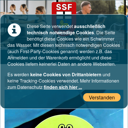
Diese Seite verwendet
ausschließlich
technisch notwendige Cookies
. Die Seite
benötigt diese Cookies wie ein Schwimmer
SSF Bonn
das Wasser. Mit diesen technisch notwendigen Cookies
(auch First-Party-Cookies genannt) werden z.B. das
Anmelden und der Warenkorb ermöglicht und diese
Cookies liefern keinerlei Daten an andere Webseiten.
Es werden
keine Cookies von Drittanbietern
und
keine Tracking-Cookies verwendet. Mehr Informationen
Kategorien
Kinder
5. Freitag
zum Datenschutz
finden sich hier ...
Verstanden