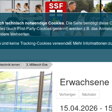
ich technisch notwendige Cookies
. Die Seite benötigt diese
es (auch First-Party-Cookies genannt) werden z.B. das Anmel
andere Webseiten.
liches
Hilfe
Buchung wid
n
und keine Tracking-Cookies verwendet. Mehr Informationen 
technik lernen
3. Mittwoch Erw.
Erwachsene K
Vorheriger
Nächster
15.04.2026 - 1