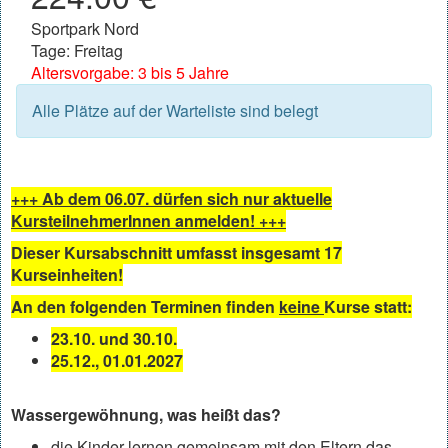
Sportpark Nord
Tage: Freitag
Altersvorgabe: 3 bis 5 Jahre
Alle Plätze auf der Warteliste sind belegt
+++ Ab dem 06.07. dürfen sich nur aktuelle
KursteilnehmerInnen anmelden! +++
Dieser Kursabschnitt umfasst insgesamt 17
Kurseinheiten!
An den folgenden Terminen finden
keine
Kurse statt:
23.10. und 30.10.
25.12., 01.01.2027
Wassergewöhnung, was heißt das?
die Kinder lernen gemeinsam mit den Eltern das