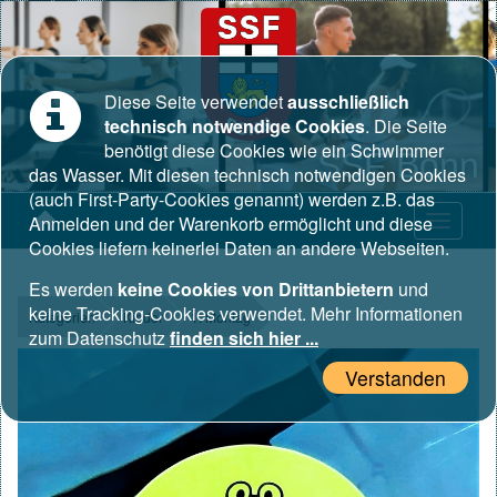
Diese Seite verwendet
ausschließlich
technisch notwendige Cookies
. Die Seite
benötigt diese Cookies wie ein Schwimmer
SSF Bonn
das Wasser. Mit diesen technisch notwendigen Cookies
(auch First-Party-Cookies genannt) werden z.B. das
Anmelden und der Warenkorb ermöglicht und diese
Cookies liefern keinerlei Daten an andere Webseiten.
Es werden
keine Cookies von Drittanbietern
und
keine Tracking-Cookies verwendet. Mehr Informationen
Kategorien
Kinder
1. Montag
zum Datenschutz
finden sich hier ...
Verstanden