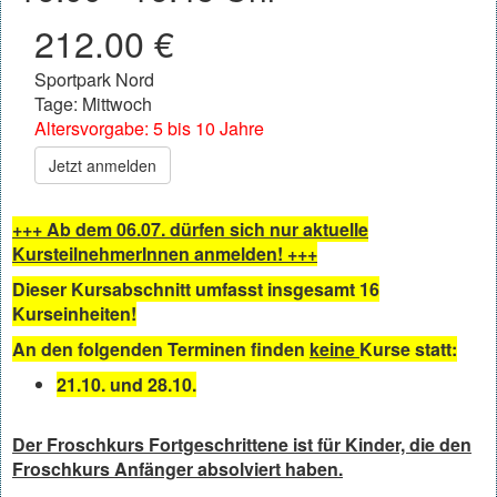
212.00 €
Sportpark Nord
Tage: Mittwoch
Altersvorgabe: 5 bis 10 Jahre
Jetzt anmelden
+++ Ab dem 06.07. dürfen sich nur aktuelle
KursteilnehmerInnen anmelden! +++
Dieser Kursabschnitt umfasst insgesamt 16
Kurseinheiten!
An den folgenden Terminen finden
keine
Kurse statt:
21.10. und 28.10.
Der Froschkurs Fortgeschrittene ist für Kinder, die den
Froschkurs Anfänger absolviert haben.