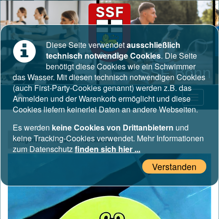
Diese Seite verwendet
ausschließlich
technisch notwendige Cookies
. Die Seite
benötigt diese Cookies wie ein Schwimmer
SSF Bonn
das Wasser. Mit diesen technisch notwendigen Cookies
(auch First-Party-Cookies genannt) werden z.B. das
Anmelden und der Warenkorb ermöglicht und diese
Cookies liefern keinerlei Daten an andere Webseiten.
Es werden
keine Cookies von Drittanbietern
und
keine Tracking-Cookies verwendet. Mehr Informationen
Kategorien
Kinder
3. Mittwoch
zum Datenschutz
finden sich hier ...
Verstanden